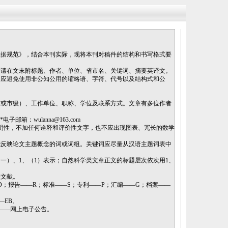
数据规范》，结合本刊实际，现将本刊对稿件的结构和书写格式要
并请在文末附标题、作者、单位、省市名、关键词、摘要英译文。
中应避免使用非公知公用的缩略语、字符、代号以及结构式和公
县或市级）、工作单位、职称、学位及联系方式。文章有多位作者
：wulanna@163.com
自明性，不加任何诠释和评价性文字，也不应出现图表、冗长的数学
能反映论文主题概念的词或词组。关键词应尽量从汉语主题词表中
（一）、
1
、（
1
）表示；自然科学类文章正文的标题层次依次用
1
、
关文献。
D；报告——R；标准——S；专利——P；汇编——G；档案——
—
EB
。
——网上电子公告。