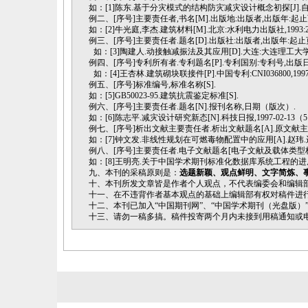
如：[1]陈东.基于分灾模式的结构防灾减灾设计概念初探[J].自然灾害
例二、
[
序号
]
主要责任者
,
书名
[M].
出版地
:
出版者
,
出版年
:
起止
如：[2]牛光庭,李杰.建筑材料[M].北京:水利电力出版社,1993:21
例三、
[
序号
]
主要责任者
.
题名
[D].
出版社
:
出版者
,
出版年
:
起止
如：[3]陶建人.动接触减振法及其应用[D].大连:大连理工大学,199
例四、
[
序号
]
专利所有者
.
专利题名
[P].
专利国别
:
专利号
,
出版
如：[4]王杏林.建筑砌块联接件[P].中国专利:CNI036800,1997-0
例五、
[
序号
]
标准编号
,
标准名称
[S].
如：[5]GB50023-95.建筑抗震鉴定标准[S].
例六、
[
序号
]
主要责任者
.
题名
[N].
报刊名称
,
日期（版次）
.
如：[6]陈志平.减灾设计研究新态[N].科技日报,1997-02-13（5
例七、
[
序号
]
析出文献主要责任者
.
析出文献题名
[A].
原文献主
如：[7]钟文发.非线性规划在可燃毒物配置中的应用[A].赵玮.
例八、
[
序号
]
主要责任者
.
电子文献题名
[
电子文献及载体类型
如：[8]王明亮.关于中国学术期刊标准化数据库系统工程的进展[EB/OL].http://ww
九、本刊的采稿原则是：
选题新颖、观点鲜明、文字简炼、
十、本刊所发文章皆是作者个人观点，不代表编委会和编辑
十一、在不违背作者基本观点的基础上编辑部有权对稿件进
十二、本刊已加入“中国期刊网”、“中国学术期刊（光盘版
十三、请勿一稿多搞。稿件投寄两个月内未接到用稿通知或