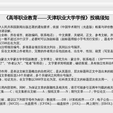
《高等职业教育——天津职业大学学报》投稿须知
华人民共和国新闻出版总署的通知要求，依据《中国学术期刊（光盘版）检索与评价
敬请谅解。
位全称、所在省市、邮政编码、联系电话）、中文摘要、关键词、正文、参考文献。
名一般不超过
20
个汉字，必要时可以加副标题（副标题用较小字号另行安排）。题名
以
5500
左右为宜。
内注明项目编号。多项基金项目应依次列出，其间以分号隔开。
。应在文末附上作者简介。完整的作者简介应包括姓名、出生年、性别、籍贯（写至
大学蒙古学学院副教授，文学博士，研究方向：蒙古学。联系电话：139********电子邮箱
了”、“作者认为”、“笔者”等用语）。文字要求简明扼要，确切客观，具有独立性和
要作用，是表达文献主题概念的自然词汇，是从其题目、层次标题和正文中选出来的
篇文章都应选
3-8
个关键词，多个关键词之间用分号隔开。
确，论证充分。全文字数以
5000
字左右为宜。社科类文章正文的标题层次依次用一、
引用内部资料。同时，为保证文章的新颖性及相关性，请尽可能参引近两年刊载的相
文集——C；论文集析出文献——A；报纸文章——N；期刊文章——J；学位论文——
文献，建议以下列双字母作为标识：数据库——
DB
；计算机程序——
CP
；电子公告—
据库；
[M/CD]
——光盘图书；
[CP/DK]
——磁盘软件；
[J/OL]
——网上期刊；
[EB/OL]
。