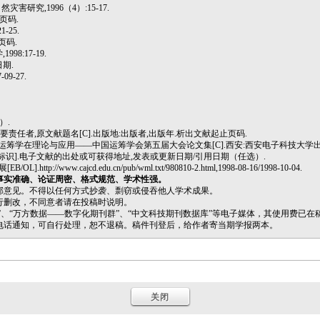
研究,1996（4）:15-17.
页码
.
-25.
页码
.
8:17-19.
日期
.
9-27.
）.
要责任者
,
原文献题名
[C].
出版地
:
出版者
,
出版年
.
析出文献起止页码
.
运筹学在理论与应用——中国运筹学会第五届大会论文集[C].西安:西安电子科技大学出版社,19
标识
].
电子文献的出处或可获得地址
,
发表或更新日期
/
引用日期（任选）
.
w.cajcd.edu.cn/pub/wml.txt/980810-2.html,1998-08-16/1998-10-04.
事实准确、论证周密、格式规范、学术性强。
部意见。不得以任何方式抄袭、剽窃或侵吞他人学术成果。
行删改，不同意者请在投稿时说明。
）”、“万方数据——数字化期刊群”、“中文科技期刊数据库”等电子媒体，其使用费已
电话通知，可自行处理，恕不退稿。稿件刊登后，给作者寄当期学报两本。