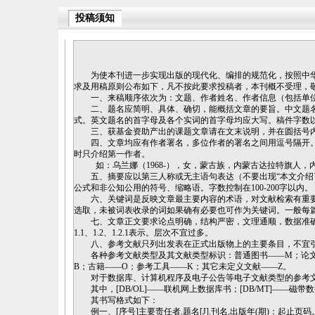
投稿须知
为使本刊进一步实现出版的现代化、编排的规范化，按照中
求及用稿原则公布如下，凡不按此要求投稿者，本刊概不受理，
一、来稿顺序依次为：文题、作者姓名、作者信息（包括单
二、题名应简明、具体、确切，能概括文章的要旨。中文题
式。英文题名的首字母及各个实词的首字母均应大写。稿件字数
三、获基金资助产出的课题文章请在文末说明，并在圆括号
四、文章均应有作者署名，多位作者的署名之间用逗号隔开
时只介绍第一作者。
如：乌兰娜（1968-），女，蒙古族，内蒙古达拉特旗人，内蒙古
五、摘要应以第三人称或无主语句表达（不要出现“本文介绍
公式和非公知公用的符号、缩略语。字数控制在
100-200
字以内。
六、关键词是反映文章最主要内容的术语，对文献检索有重
选取，未被词表收录的词如果确有必要也可作为关键词。一般每
七、文章正文要求论点明确，结构严密，文理通顺，数据准
1.1
、
1.2
、
1.2.1
表示。层次不宜过多。
八、参考文献只列出发表在正式出版物上的主要条目，不宜
各种参考文献类型及其文献类型标识：
普通图书——M；论
B；古籍——O；参考工具——K；其它未定义文献——Z。
对于数据库、计算机程序及电子公告等电子文献类型的参考
其中，
[DB/OL]
——联机网上数据库书；
[DB/MT]
——磁带数
其书写格式如下：
例一、
[
序号
]
主要责任者
.
题名
[J].
刊名
,
出版年
(
期
)
：起止页码